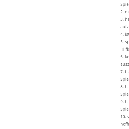
Spie
m
ha
auf
i
s
Hilf
ke
ausz
b
Spie
h
Spie
ha
Spie
hoff