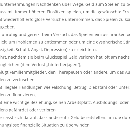
lunternehmungen,Nachdenken über Wege, Geld zum Spielen zu be
uss mit immer höheren Einsätzen spielen, um die gewünschte Erre
t wiederholt erfolglose Versuche unternommen, das Spielen zu kon
zugeben,
st unruhig und gereizt beim Versuch, das Spielen einzuschränken 
pielt, um Problemen zu entkommen oder um eine dysphorische Sti
losigkeit, Schuld, Angst, Depression) zu erleichtern,
hrt, nachdem sie beim Glücksspiel Geld verloren hat, oft am näch
ugleichen (dem Verlust „hinterherjagen“),
elügt Familienmitglieder, den Therapeuten oder andere, um das Au
len zu vertuschen
at illegale Handlungen wie Fälschung, Betrug, Diebstahl oder Unt
len zu finanzieren,
t eine wichtige Beziehung, seinen Arbeitsplatz, Ausbildungs- ode
lens gefährdet oder verloren,
verlässt sich darauf, dass andere ihr Geld bereitstellen, um die du
nungslose finanzielle Situation zu überwinden