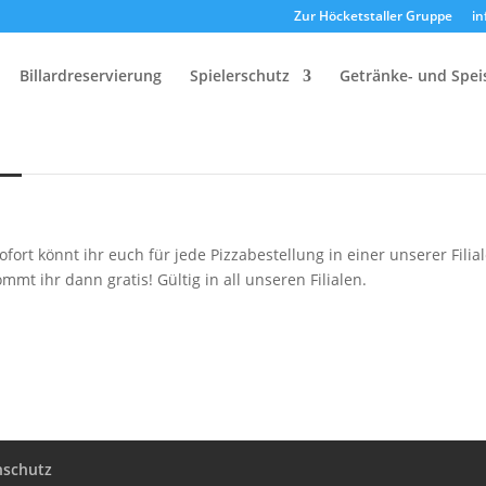
Zur Höcketstaller Gruppe
in
Billardreservierung
Spielerschutz
Getränke- und Spe
anz NEU: unsere Piz
ofort könnt ihr euch für jede Pizzabestellung in einer unserer Filia
mmt ihr dann gratis! Gültig in all unseren Filialen.
nschutz