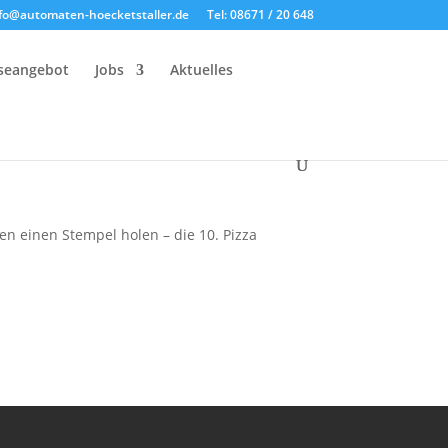
fo@automaten-hoecketstaller.de
Tel: 08671 / 20 648
iseangebot
Jobs
Aktuelles
za BONUS KARTE
len einen Stempel holen – die 10. Pizza