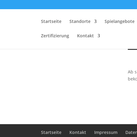
Startseite
Standorte
Spielangebote
G
Zertifizierung
Kontakt
Ab s
beko
Startseite
Kontakt
Impressum
Date